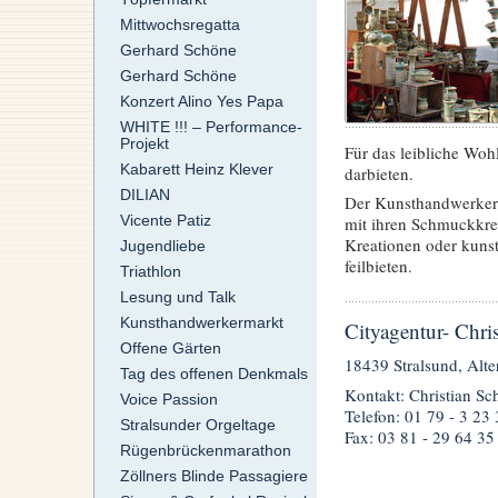
Mittwochsregatta
Gerhard Schöne
Gerhard Schöne
Konzert Alino Yes Papa
WHITE !!! – Performance-
Projekt
Für das leibliche Woh
Kabarett Heinz Klever
darbieten.
DILIAN
Der Kunsthandwerkerm
Vicente Patiz
mit ihren Schmuckkrea
Kreationen oder kunstv
Jugendliebe
feilbieten.
Triathlon
Lesung und Talk
Kunsthandwerkermarkt
Cityagentur- Chr
Offene Gärten
18439 Stralsund, Alte
Tag des offenen Denkmals
Kontakt: Christian S
Voice Passion
Telefon: 01 79 - 3 23
Stralsunder Orgeltage
Fax: 03 81 - 29 64 35
Rügenbrückenmarathon
Zöllners Blinde Passagiere