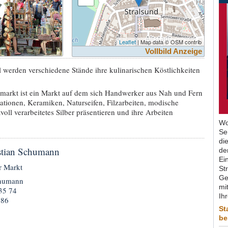
Leaflet
| Map data © OSM contrib
Vollbild Anzeige
l werden verschiedene Stände ihre kulinarischen Köstlichkeiten
arkt ist ein Markt auf dem sich Handwerker aus Nah und Fern
tionen, Keramiken, Naturseifen, Filzarbeiten, modische
oll verarbeitetes Silber präsentieren und ihre Arbeiten
Wo
Se
di
istian Schumann
de
Ein
r Markt
St
Ge
chumann
mit
 35 74
Ih
 86
St
be