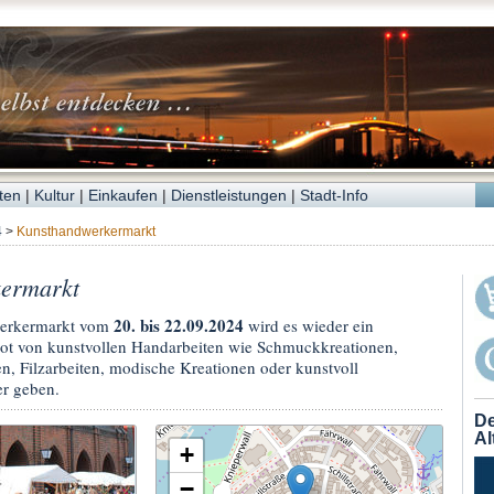
ten
|
Kultur
|
Einkaufen
|
Dienstleistungen
|
Stadt-Info
4
>
Kunsthandwerkermarkt
ermarkt
20. bis 22.09.2024
erkermarkt vom
wird es wieder ein
t von kunstvollen Handarbeiten wie Schmuckkreationen,
n, Filzarbeiten, modische Kreationen oder kunstvoll
er geben.
De
Al
+
−