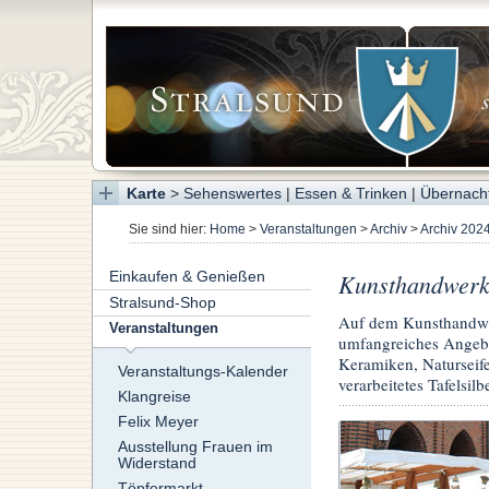
Karte
>
Sehenswertes
|
Essen & Trinken
|
Übernach
Sie sind hier:
Home
>
Veranstaltungen
>
Archiv
>
Archiv 202
Einkaufen & Genießen
Kunsthandwerk
Stralsund-Shop
Auf dem Kunsthandw
Veranstaltungen
umfangreiches Angebo
Keramiken, Naturseife
Veranstaltungs-Kalender
verarbeitetes Tafelsilb
Klangreise
Felix Meyer
Ausstellung Frauen im
Widerstand
Töpfermarkt