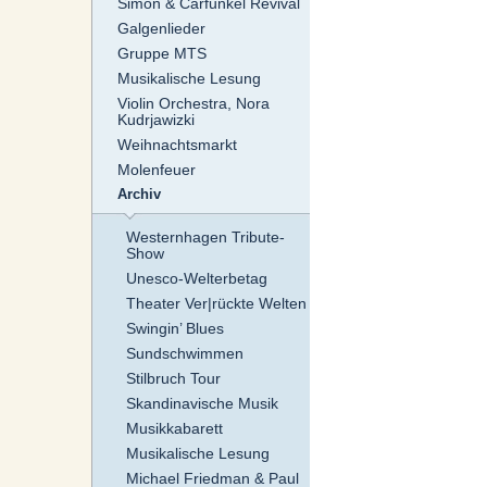
Simon & Carfunkel Revival
Galgenlieder
Gruppe MTS
Musikalische Lesung
Violin Orchestra, Nora
Kudrjawizki
Weihnachtsmarkt
Molenfeuer
Archiv
Westernhagen Tribute-
Show
Unesco-Welterbetag
Theater Ver|rückte Welten
Swingin’ Blues
Sundschwimmen
Stilbruch Tour
Skandinavische Musik
Musikkabarett
Musikalische Lesung
Michael Friedman & Paul