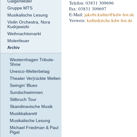
Galgenlieder
Telefon: 03831 309696
Gruppe MTS
Fax: 03831 309697
E-Mail:
jakobi.kultur
@kdw-hst.de
Musikalische Lesung
Verweis:
kulturkirche.kdw-hst.de
Violin Orchestra, Nora
Kudrjawizki
Weihnachtsmarkt
Molenfeuer
Archiv
Westernhagen Tribute-
Show
Unesco-Welterbetag
Theater Ver|rückte Welten
Swingin’ Blues
Sundschwimmen
Stilbruch Tour
Skandinavische Musik
Musikkabarett
Musikalische Lesung
Michael Friedman & Paul
Pigat