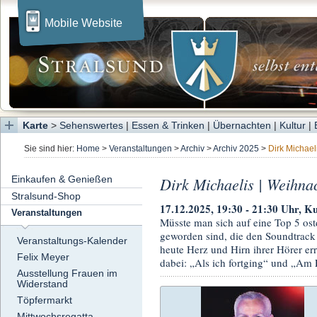
Mobile Website
Karte
>
Sehenswertes
|
Essen & Trinken
|
Übernachten
|
Kultur
|
Sie sind hier:
Home
>
Veranstaltungen
>
Archiv
>
Archiv 2025
>
Dirk Michael
Einkaufen & Genießen
Dirk Michaelis | Weihna
Stralsund-Shop
17.12.2025, 19:30 - 21:30 Uhr, Ku
Veranstaltungen
Müsste man sich auf eine Top 5 ost
geworden sind, die den Soundtrack
Veranstaltungs-Kalender
heute Herz und Hirn ihrer Hörer er
Felix Meyer
dabei: „Als ich fortging“ und „Am 
Ausstellung Frauen im
Widerstand
Töpfermarkt
Mittwochsregatta