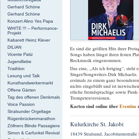
Gerhard Schöne
Gerhard Schöne
Konzert Alino Yes Papa
WHITE !!! – Performance-
Projekt
Kabarett Heinz Klever
DILIAN
Es sind die größten Hits ihrer Prot
Songs haben längst ihren festen Pl
Vicente Patiz
Rockmusik eingenommen.
Jugendliebe
Das eine, „Als ich fortging“, steht
Triathlon
Singer/Songwriters Dirk Michaelis.
Lesung und Talk
erstmals zu einem ganz besonderen J
Kunsthandwerkermarkt
nichts eingebüßt und ist inzwischen
Offene Gärten
etliche fremdsprachige sowie Punk
Tag des offenen Denkmals
Trompetenversionen.
Voice Passion
Karten sind online über
Eventim
u
Stralsunder Orgeltage
Rügenbrückenmarathon
Kulurkirche St. Jakobi
Zöllners Blinde Passagiere
Simon & Carfunkel Revival
18439 Stralsund, Jacobiturmstraße 