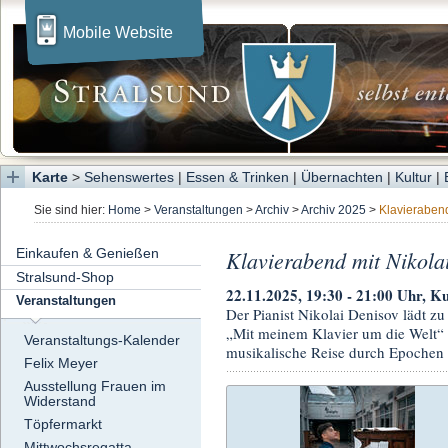
Mobile Website
Karte
>
Sehenswertes
|
Essen & Trinken
|
Übernachten
|
Kultur
|
Sie sind hier:
Home
>
Veranstaltungen
>
Archiv
>
Archiv 2025
>
Klavieraben
Einkaufen & Genießen
Klavierabend mit Nikola
Stralsund-Shop
22.11.2025, 19:30 - 21:00 Uhr, Ku
Veranstaltungen
Der Pianist Nikolai Denisov lädt 
„Mit meinem Klavier um die Welt“ e
Veranstaltungs-Kalender
musikalische Reise durch Epochen u
Felix Meyer
Ausstellung Frauen im
Widerstand
Töpfermarkt
Mittwochsregatta