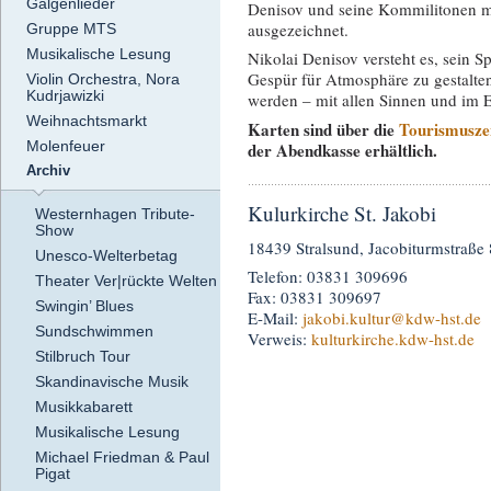
Galgenlieder
Denisov und seine Kommilitonen
ausgezeichnet.
Gruppe MTS
Musikalische Lesung
Nikolai Denisov versteht es, sein S
Gespür für Atmosphäre zu gestalten.
Violin Orchestra, Nora
Kudrjawizki
werden – mit allen Sinnen und im 
Weihnachtsmarkt
Karten sind über die
Tourismuszen
Molenfeuer
der Abendkasse erhältlich.
Archiv
Kulurkirche St. Jakobi
Westernhagen Tribute-
Show
18439 Stralsund, Jacobiturmstraße 
Unesco-Welterbetag
Telefon: 03831 309696
Theater Ver|rückte Welten
Fax: 03831 309697
Swingin’ Blues
E-Mail:
jakobi.kultur
@kdw-hst.de
Sundschwimmen
Verweis:
kulturkirche.kdw-hst.de
Stilbruch Tour
Skandinavische Musik
Musikkabarett
Musikalische Lesung
Michael Friedman & Paul
Pigat