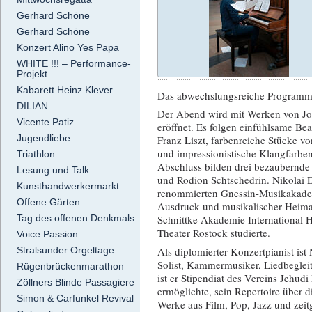
Gerhard Schöne
Gerhard Schöne
Konzert Alino Yes Papa
WHITE !!! – Performance-
Projekt
Kabarett Heinz Klever
Das abwechslungsreiche Programm 
DILIAN
Der Abend wird mit Werken von Jo
Vicente Patiz
eröffnet. Es folgen einfühlsame B
Jugendliebe
Franz Liszt, farbenreiche Stücke v
und impressionistische Klangfarb
Triathlon
Abschluss bilden drei bezaubernde
Lesung und Talk
und Rodion Schtschedrin. Nikolai D
Kunsthandwerkermarkt
renommierten Gnessin-Musikakade
Offene Gärten
Ausdruck und musikalischer Heimat
Tag des offenen Denkmals
Schnittke Akademie International
Theater Rostock studierte.
Voice Passion
Als diplomierter Konzertpianist ist 
Stralsunder Orgeltage
Solist, Kammermusiker, Liedbegleit
Rügenbrückenmarathon
ist er Stipendiat des Vereins Jeh
Zöllners Blinde Passagiere
ermöglichte, sein Repertoire über 
Simon & Carfunkel Revival
Werke aus Film, Pop, Jazz und zei