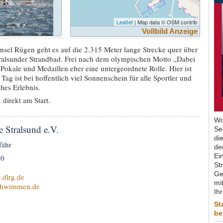
Leaflet
| Map data © OSM contrib
Vollbild Anzeige
Insel Rügen geht es auf die 2.315 Meter lange Strecke quer über
tralsunder Strandbad. Frei nach dem olympischen Motto „Dabei
en Pokale und Medaillen eher eine untergeordnete Rolle. Hier ist
 Tag ist bei hoffentlich viel Sonnenschein für alle Sportler und
hes Erlebnis.
. direkt am Start.
Wo
Stralsund e.V.
Se
di
fähr
de
Ein
70
St
Ge
dlrg.de
mit
hwimmen.de
Ih
St
be