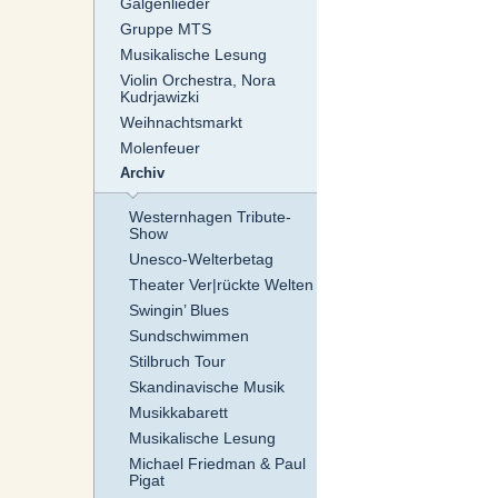
Galgenlieder
Gruppe MTS
Musikalische Lesung
Violin Orchestra, Nora
Kudrjawizki
Weihnachtsmarkt
Molenfeuer
Archiv
Westernhagen Tribute-
Show
Unesco-Welterbetag
Theater Ver|rückte Welten
Swingin’ Blues
Sundschwimmen
Stilbruch Tour
Skandinavische Musik
Musikkabarett
Musikalische Lesung
Michael Friedman & Paul
Pigat