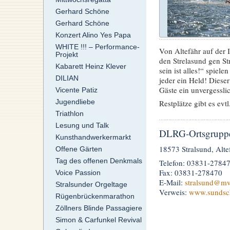
Gerhard Schöne
Gerhard Schöne
Konzert Alino Yes Papa
WHITE !!! – Performance-
Von Altefähr auf der 
Projekt
den Strelasund gen S
Kabarett Heinz Klever
sein ist alles!“ spiel
DILIAN
jeder ein Held! Dieser
Gäste ein unvergesslic
Vicente Patiz
Jugendliebe
Restplätze gibt es evtl
Triathlon
Lesung und Talk
DLRG-Ortsgruppe 
Kunsthandwerkermarkt
18573 Stralsund, Alte
Offene Gärten
Tag des offenen Denkmals
Telefon: 03831-2784
Fax: 03831-278470
Voice Passion
E-Mail:
stralsund
@mv.
Stralsunder Orgeltage
Verweis:
www.sundsc
Rügenbrückenmarathon
Zöllners Blinde Passagiere
Simon & Carfunkel Revival