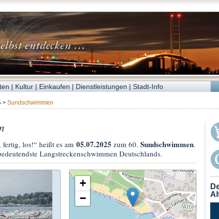
ten
|
Kultur
|
Einkaufen
|
Dienstleistungen
|
Stadt-Info
5
>
Sundschwimmen
n
05.07.2025
Sundschwimmen
fertig, los!“ heißt es am
zum 60.
.
nd bedeutendste Langstreckenschwimmen Deutschlands.
+
De
Al
−