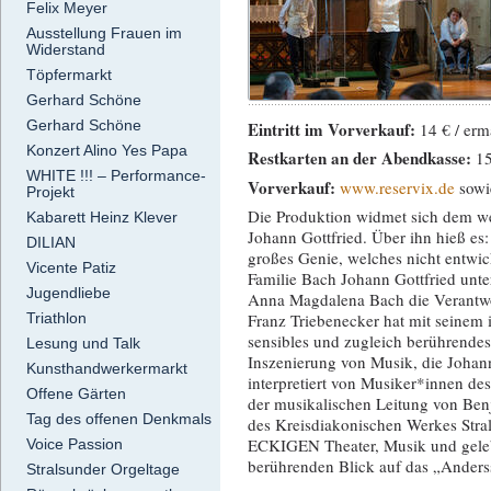
Felix Meyer
Ausstellung Frauen im
Widerstand
Töpfermarkt
Gerhard Schöne
Gerhard Schöne
Eintritt im Vorverkauf:
14 € / erm
Konzert Alino Yes Papa
Restkarten an der Abendkasse:
15
WHITE !!! – Performance-
Vorverkauf:
www.reservix.de
sowi
Projekt
Die Produktion widmet sich dem w
Kabarett Heinz Klever
Johann Gottfried. Über ihn hieß es
DILIAN
großes Genie, welches nicht entwick
Vicente Patiz
Familie Bach Johann Gottfried unte
Jugendliebe
Anna Magdalena Bach die Verantwor
Triathlon
Franz Triebenecker hat mit seine
sensibles und zugleich berührendes 
Lesung und Talk
Inszenierung von Musik, die Johann
Kunsthandwerkermarkt
interpretiert von Musiker*innen des
Offene Gärten
der musikalischen Leitung von Be
Tag des offenen Denkmals
des Kreisdiakonischen Werkes Stra
ECKIGEN Theater, Musik und gelebt
Voice Passion
berührenden Blick auf das „Anderss
Stralsunder Orgeltage