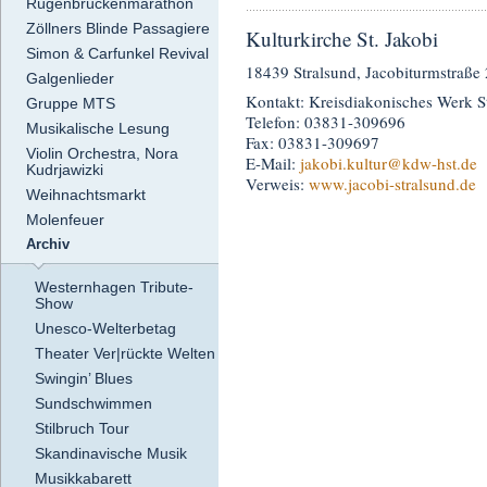
Rügenbrückenmarathon
Zöllners Blinde Passagiere
Kulturkirche St. Jakobi
Simon & Carfunkel Revival
18439 Stralsund, Jacobiturmstraße 
Galgenlieder
Kontakt: Kreisdiakonisches Werk St
Gruppe MTS
Telefon: 03831-309696
Musikalische Lesung
Fax: 03831-309697
Violin Orchestra, Nora
E-Mail:
jakobi.kultur
@kdw-hst.de
Kudrjawizki
Verweis:
www.jacobi-stralsund.de
Weihnachtsmarkt
Molenfeuer
Archiv
Westernhagen Tribute-
Show
Unesco-Welterbetag
Theater Ver|rückte Welten
Swingin’ Blues
Sundschwimmen
Stilbruch Tour
Skandinavische Musik
Musikkabarett