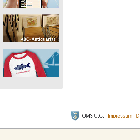
QM3 U.G. |
Impressum
|
D