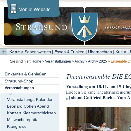
Mobile Website
Karte
>
Sehenswertes
|
Essen & Trinken
|
Übernachten
|
Kultur
|
Sie sind hier:
Home
>
Veranstaltungen
>
Archiv
>
Archiv 2025
>
Ensemble D
Einkaufen & Genießen
Theaterensemble DIE 
Stralsund-Shop
Vorstellung am 18.11. um 19 Uhr
Veranstaltungen
Erleben Sie eine Theaterinszenie
„Johann Gottfried Bach – Vom A
Veranstaltungs-Kalender
Leonard Cohen Abend
Konzert Klezmerschicksen
Mittwochsregatta
Klangreise