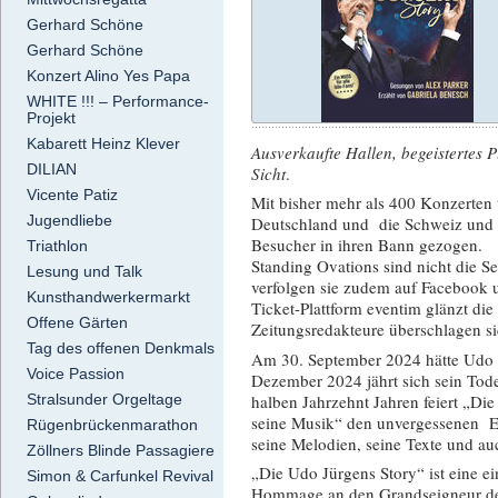
Gerhard Schöne
Gerhard Schöne
Konzert Alino Yes Papa
WHITE !!! – Performance-
Projekt
Kabarett Heinz Klever
Ausverkaufte Hallen, begeistertes 
DILIAN
Sicht
.
Vicente Patiz
Mit bisher mehr als 400 Konzerten 
Jugendliebe
Deutschland und die Schweiz und h
Besucher in ihren Bann gezogen.
Triathlon
Standing Ovations sind nicht die S
Lesung und Talk
verfolgen sie zudem auf Facebook 
Kunsthandwerkermarkt
Ticket-Plattform eventim glänzt di
Offene Gärten
Zeitungsredakteure überschlagen s
Tag des offenen Denkmals
Am 30. September 2024 hätte Udo J
Voice Passion
Dezember 2024 jährt sich sein Tod
halben Jahrzehnt Jahren feiert „Die
Stralsunder Orgeltage
seine Musik“ den unvergessenen Ent
Rügenbrückenmarathon
seine Melodien, seine Texte und auc
Zöllners Blinde Passagiere
„Die Udo Jürgens Story“ ist eine 
Simon & Carfunkel Revival
Hommage an den Grandseigneur de