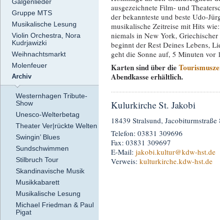
Galgenlieder
ausgezeichnete Film- und Theatersc
Gruppe MTS
der bekannteste und beste Udo-Jürge
Musikalische Lesung
musikalische Zeitreise mit Hits wi
niemals in New York, Griechischer 
Violin Orchestra, Nora
Kudrjawizki
beginnt der Rest Deines Lebens, L
geht die Sonne auf, 5 Minuten vor 
Weihnachtsmarkt
Molenfeuer
Karten sind über die
Tourismuszen
Abendkasse erhältlich.
Archiv
Westernhagen Tribute-
Kulurkirche St. Jakobi
Show
Unesco-Welterbetag
18439 Stralsund, Jacobiturmstraße 
Theater Ver|rückte Welten
Telefon: 03831 309696
Swingin’ Blues
Fax: 03831 309697
Sundschwimmen
E-Mail:
jakobi.kultur
@kdw-hst.de
Stilbruch Tour
Verweis:
kulturkirche.kdw-hst.de
Skandinavische Musik
Musikkabarett
Musikalische Lesung
Michael Friedman & Paul
Pigat