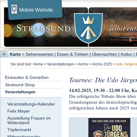
Mobile Website
Karte
>
Sehenswertes
|
Essen & Trinken
|
Übernachten
|
Kultur
|
Sie sind hier:
Home
>
Veranstaltungen
>
Archiv
>
Archiv 2025
>
Udo Jürgens
Einkaufen & Genießen
Tournee: Die Udo Jürge
Stralsund-Shop
14.02.2025, 19:30 - 22:00 Uhr, Ku
Veranstaltungen
Die erfolgreiche Tribute-Show üb
Grandseigneur des deutschsprachig
Veranstaltungs-Kalender
erfolgreichen Jahren auch 2025 wei
Felix Meyer
Ausstellung Frauen im
Widerstand
Töpfermarkt
Mittwochsregatta