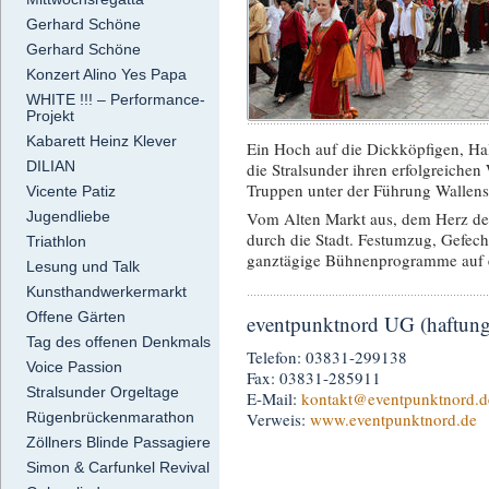
Gerhard Schöne
Gerhard Schöne
Konzert Alino Yes Papa
WHITE !!! – Performance-
Projekt
Kabarett Heinz Klever
Ein Hoch auf die Dickköpfigen, Hal
DILIAN
die Stralsunder ihren erfolgreiche
Truppen unter der Führung Wallens
Vicente Patiz
Jugendliebe
Vom Alten Markt aus, dem Herz der 
durch die Stadt. Festumzug, Gefech
Triathlon
ganztägige Bühnenprogramme auf e
Lesung und Talk
Kunsthandwerkermarkt
Offene Gärten
eventpunktnord UG (haftung
Tag des offenen Denkmals
Telefon: 03831-299138
Voice Passion
Fax: 03831-285911
Stralsunder Orgeltage
E-Mail:
kontakt
@eventpunktnord.d
Rügenbrückenmarathon
Verweis:
www.eventpunktnord.de
Zöllners Blinde Passagiere
Simon & Carfunkel Revival