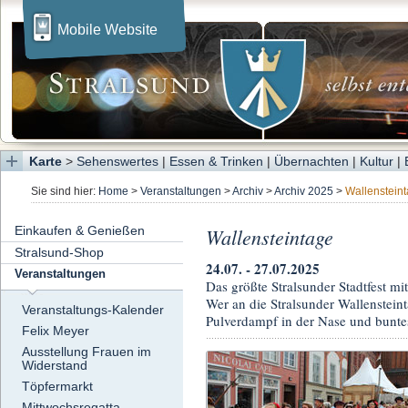
Mobile Website
Karte
>
Sehenswertes
|
Essen & Trinken
|
Übernachten
|
Kultur
|
Sie sind hier:
Home
>
Veranstaltungen
>
Archiv
>
Archiv 2025
>
Wallenstein
Einkaufen & Genießen
Wallensteintage
Stralsund-Shop
24.07. - 27.07.2025
Veranstaltungen
Das größte Stralsunder Stadtfest m
Wer an die Stralsunder Wallenstei
Veranstaltungs-Kalender
Pulverdampf in der Nase und bunte
Felix Meyer
Ausstellung Frauen im
Widerstand
Töpfermarkt
Mittwochsregatta