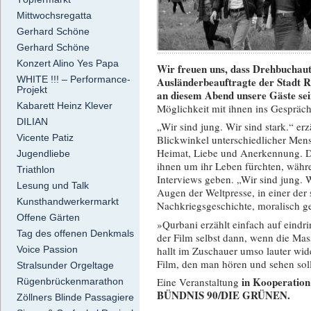
Mittwochsregatta
Gerhard Schöne
Gerhard Schöne
Konzert Alino Yes Papa
Wir freuen uns, dass Drehbuchau
WHITE !!! – Performance-
Ausländerbeauftragte der Stadt R
Projekt
an diesem Abend unsere Gäste sei
Kabarett Heinz Klever
Möglichkeit mit ihnen ins Gesprä
DILIAN
„Wir sind jung. Wir sind stark.“ e
Vicente Patiz
Blickwinkel unterschiedlicher Mensc
Heimat, Liebe und Anerkennung. D
Jugendliebe
ihnen um ihr Leben fürchten, währ
Triathlon
Interviews geben. „Wir sind jung. W
Lesung und Talk
Augen der Weltpresse, in einer de
Kunsthandwerkermarkt
Nachkriegsgeschichte, moralisch g
Offene Gärten
»Qurbani erzählt einfach auf eindr
Tag des offenen Denkmals
der Film selbst dann, wenn die Mass
hallt im Zuschauer umso lauter 
Voice Passion
Film, den man hören und sehen sol
Stralsunder Orgeltage
in Kooperation
Eine Veranstaltung
Rügenbrückenmarathon
BÜNDNIS 90/DIE GRÜNEN.
Zöllners Blinde Passagiere