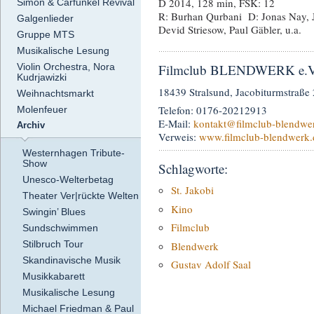
D 2014, 128 min, FSK: 12
Simon & Carfunkel Revival
R: Burhan Qurbani D: Jonas Nay, 
Galgenlieder
Devid Striesow, Paul Gäbler, u.a.
Gruppe MTS
Musikalische Lesung
Violin Orchestra, Nora
Filmclub BLENDWERK e.V. 
Kudrjawizki
18439 Stralsund, Jacobiturmstraße
Weihnachtsmarkt
Telefon: 0176-20212913
Molenfeuer
E-Mail:
kontakt
@filmclub-blendwe
Archiv
Verweis:
www.filmclub-blendwerk.
Westernhagen Tribute-
Show
Schlagworte:
Unesco-Welterbetag
St. Jakobi
Theater Ver|rückte Welten
Kino
Swingin’ Blues
Filmclub
Sundschwimmen
Stilbruch Tour
Blendwerk
Skandinavische Musik
Gustav Adolf Saal
Musikkabarett
Musikalische Lesung
Michael Friedman & Paul