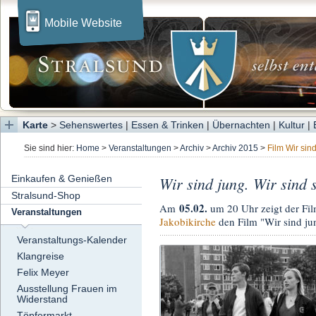
Mobile Website
Karte
>
Sehenswertes
|
Essen & Trinken
|
Übernachten
|
Kultur
|
Sie sind hier:
Home
>
Veranstaltungen
>
Archiv
>
Archiv 2015
>
Film Wir sind
Einkaufen & Genießen
Wir sind jung. Wir sind 
Stralsund-Shop
05.02.
Am
um 20 Uhr zeigt der F
Veranstaltungen
Jakobikirche
den Film "Wir sind ju
Veranstaltungs-Kalender
Klangreise
Felix Meyer
Ausstellung Frauen im
Widerstand
Töpfermarkt