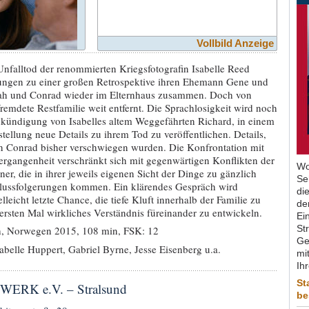
Vollbild Anzeige
nfalltod der renommierten Kriegsfotografin Isabelle Reed
tungen zu einer großen Retrospektive ihren Ehemann Gene und
ah und Conrad wieder im Elternhaus zusammen. Doch von
tfremdete Restfamilie weit entfernt. Die Sprachlosigkeit wird noch
nkündigung von Isabelles altem Weggefährten Richard, in einem
stellung neue Details zu ihrem Tod zu veröffentlichen. Details,
n Conrad bisher verschwiegen wurden. Die Konfrontation mit
ergangenheit verschränkt sich mit gegenwärtigen Konflikten der
Wo
r, die in ihrer jeweils eigenen Sicht der Dinge zu gänzlich
Se
hlussfolgerungen kommen. Ein klärendes Gespräch wird
di
lleicht letzte Chance, die tiefe Kluft innerhalb der Familie zu
de
sten Mal wirkliches Verständnis füreinander zu entwickeln.
Ein
St
h, Norwegen 2015, 108 min, FSK: 12
Ge
abelle Huppert, Gabriel Byrne, Jesse Eisenberg u.a.
mit
Ih
St
ERK e.V. – Stralsund
be