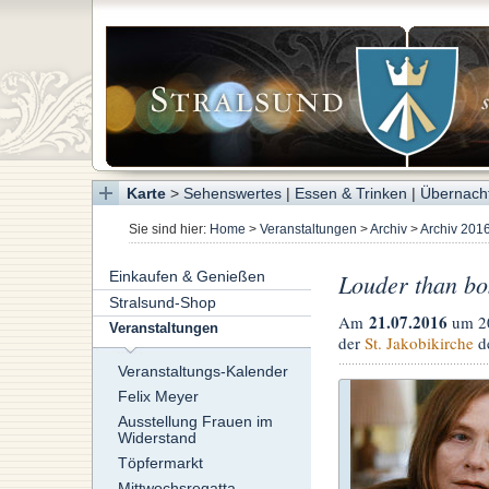
Karte
>
Sehenswertes
|
Essen & Trinken
|
Übernach
Sie sind hier:
Home
>
Veranstaltungen
>
Archiv
>
Archiv 201
Einkaufen & Genießen
Louder than bo
Stralsund-Shop
21.07.2016
Am
um 2
Veranstaltungen
der
St. Jakobikirche
de
Veranstaltungs-Kalender
Felix Meyer
Ausstellung Frauen im
Widerstand
Töpfermarkt
Mittwochsregatta