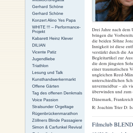
Gerhard Schöne
Gerhard Schöne
Konzert Alino Yes Papa
WHITE !!! – Performance-
Drei Jahre nach dem U
Projekt
bringen die Vorberei
Kabarett Heinz Klever
die beiden Söhne Jon
DILIAN
Innigkeit ist diese en
verstärkt durch die A
Vicente Patiz
Begleitartikel zur Aus
Jugendliebe
die dem jüngsten Soh
Triathlon
einer traumatischen V
Lesung und Talk
ungleichen Reed-Männe
Kunsthandwerkermarkt
unterschiedlichen Sc
unvermeidbar – als vie
Offene Gärten
überwinden und zum er
Tag des offenen Denkmals
Dänemark, Frankreic
Voice Passion
R: Joachim Trier D: Is
Stralsunder Orgeltage
Rügenbrückenmarathon
Zöllners Blinde Passagiere
Filmclub BLENDW
Simon & Carfunkel Revival