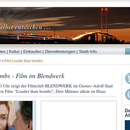
ten
|
Kultur
|
Einkaufen
|
Dienstleistungen
|
Stadt-Info
6
>
Film Louder than bombs
mbs - Film im Blendwerk
0 Uhr zeigt der Filmclub BLENDWERK im Gustav-Adolf-Saal
n Film "Louder than bombs", Drei Männer allein zu Haus
De
Al