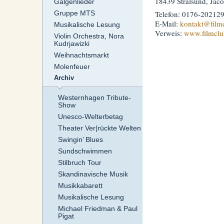
18439 Stralsund, Jaco
Galgenlieder
Gruppe MTS
Telefon: 0176-20212
E-Mail:
kontakt
@film
Musikalische Lesung
Verweis:
www.filmclu
Violin Orchestra, Nora
Kudrjawizki
Weihnachtsmarkt
Molenfeuer
Archiv
Westernhagen Tribute-
Show
Unesco-Welterbetag
Theater Ver|rückte Welten
Swingin’ Blues
Sundschwimmen
Stilbruch Tour
Skandinavische Musik
Musikkabarett
Musikalische Lesung
Michael Friedman & Paul
Pigat