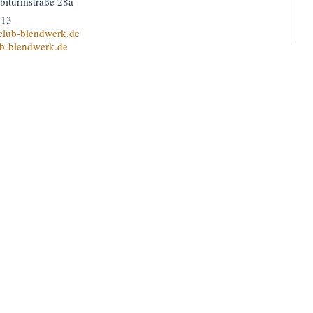
biturmstraße 28a
913
club-blendwerk.de
b-blendwerk.de