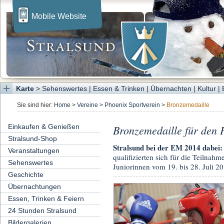
Mobile Website
Karte
>
Sehenswertes
|
Essen & Trinken
|
Übernachten
|
Kultur
|
Sie sind hier:
Home
>
Vereine
>
Phoenix Sportverein
>
Bronzemedaille
Einkaufen & Genießen
Bronzemedaille für den 
Stralsund-Shop
Stralsund bei der EM 2014 dabei:
Veranstaltungen
qualifizierten sich für die Teilna
Sehenswertes
Juniorinnen vom 19. bis 28. Juli 201
Geschichte
Übernachtungen
Essen, Trinken & Feiern
24 Stunden Stralsund
Bildergalerien