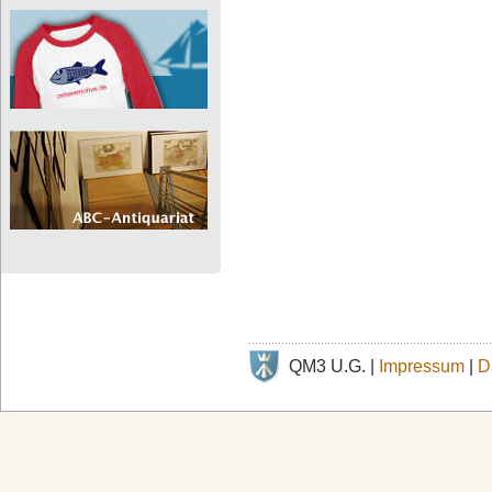
QM3 U.G. |
Impressum
|
D