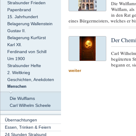
Stralsunder Frieden
Die Wulflams
Wulflam, als 
Papenbrand
in den Rat g
15. Jahrhundert
eines Bürgermeisters, welches er b
Belagerung Wallenstein
Gustav II.
Belagerung Kurfürst
Der Chemi
Karl Xll.
Ferdinand von Schill
Carl Wilhelm
begüterten S
Um 1900
begann er, s
Stralsunder Hefte
weiter
2. Weltkrieg
Geschichten, Anekdoten
Menschen
Die Wulflams
Carl Wilhelm Scheele
Übernachtungen
Essen, Trinken & Feiern
24 Stunden Stralsund