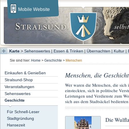
Mobile Website
Karte
>
Sehenswertes
|
Essen & Trinken
|
Übernachten
|
Kultur
|
Sie sind hier:
Home
>
Geschichte
>
Menschen
Einkaufen & Genießen
Menschen, die Geschicht
Stralsund-Shop
Wer waren die Menschen, die sich 
Veranstaltungen
einsteckten, sich in politische Ve
Sehenswertes
Leistungen und Verdienste zum Woh
Geschichte
sich aus dem Stadtsäckel bedienten .
Für Schnell-Leser
Die Wulfl
Stadtgründung
Hansezeit