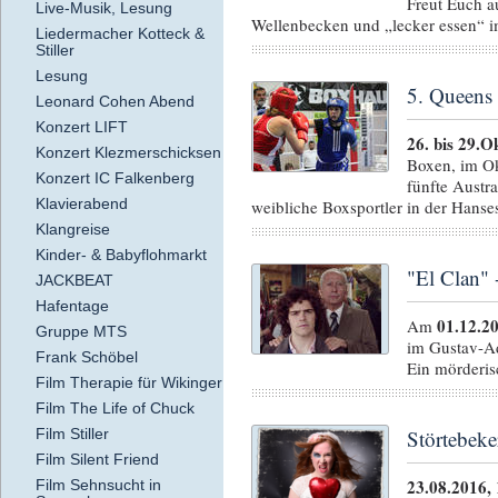
Freut Euch a
Live-Musik, Lesung
Wellenbecken und „lecker essen“ 
Liedermacher Kotteck &
Stiller
Lesung
5. Queens
Leonard Cohen Abend
Konzert LIFT
26. bis 29.O
Konzert Klezmerschicksen
Boxen, im Ok
Konzert IC Falkenberg
fünfte Austra
Klavierabend
weibliche Boxsportler in der Hanses
Klangreise
Kinder- & Babyflohmarkt
"El Clan"
JACKBEAT
Hafentage
01.12.2
Am
Gruppe MTS
im Gustav-Ad
Frank Schöbel
Ein mörderis
Film Therapie für Wikinger
Film The Life of Chuck
Störtebeke
Film Stiller
Film Silent Friend
23.08.2016,
Film Sehnsucht in