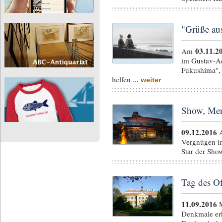
"Grüße au
03.11.2
Am
im Gustav-Ad
Fukushima",
helfen
... weiter
Show, Men
09.12.2016
A
Vergnügen in
Star der Sho
Tag des O
11.09.2016
M
Denkmale erh