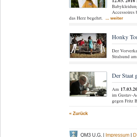
12.03. 2016
Babykleidung
Accessoires 
das Herz begehrt.
... weiter
Honky Ton
Der Vorverka
Stralsund a
Der Staat 
17.03.2
Am
im Gustav-Ad
gegen Fritz 
« Zurück
QM3 U.G. |
Impressum
|
D