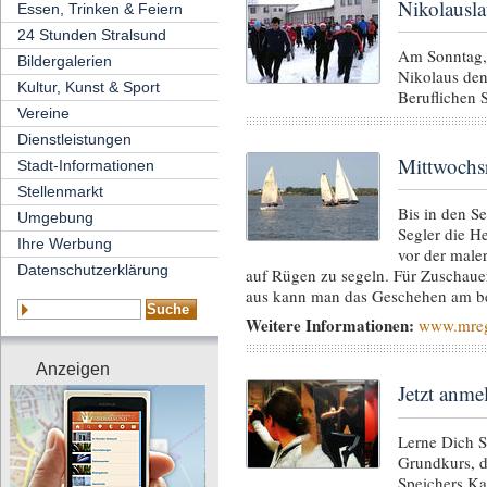
Nikolausla
Essen, Trinken & Feiern
24 Stunden Stralsund
Am Sonntag
Bildergalerien
Nikolaus den
Kultur, Kunst & Sport
Beruflichen S
Vereine
Dienstleistungen
Mittwochsr
Stadt-Informationen
Stellenmarkt
Bis in den S
Umgebung
Segler die H
Ihre Werbung
vor der male
Datenschutzerklärung
auf Rügen zu segeln. Für Zuschauer
aus kann man das Geschehen am be
Weitere Informationen:
www.mreg
Anzeigen
Jetzt anm
Lerne Dich 
Grundkurs, 
Speichers Ka