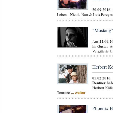
20.09.2016,
Leben - Nicole Nau & Luis Pereyr
"Mustang"
22.09.2
Am
im Gustav-Ad
Vergitterte 
Herbert Kö
05.02.2016
,
Rentner hab
Herbert Köf
Tournee
... weiter
Phoenix B