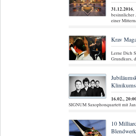
31.12.2016
,
besinnlicher
einer Mitter
Krav Maga
Lerne Dich 
Grundkurs, 
Jubiläums
Klinikums
16.02., 20:0
SIGNUM Saxophonquartett mit Jan 
10 Milliar
Blendwer