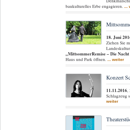
Denkmalschut
baukulturelles Erbe engagieren.
...
Mittsomme
18. Juni 201
Ziehen Sie m
Landeskulture
„MittsommerRemise – Die Nacht 
Haus und Park öffnen.
... weiter
Konzert S
11.11.2016
,
Schlagzeug 
weiter
Theaterstü