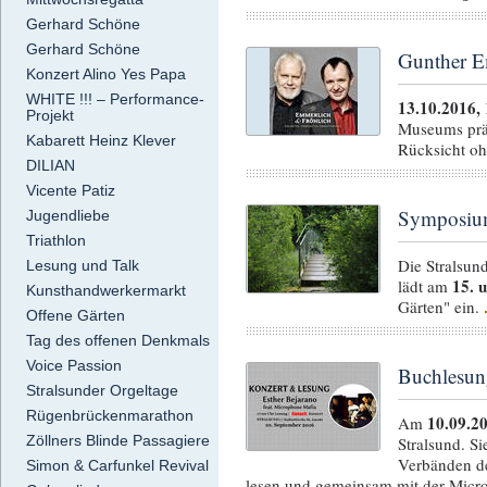
Gerhard Schöne
Gerhard Schöne
Gunther E
Konzert Alino Yes Papa
WHITE !!! – Performance-
13.10.2016,
Projekt
Museums präs
Kabarett Heinz Klever
Rücksicht oh
DILIAN
Vicente Patiz
Symposium
Jugendliebe
Triathlon
Die Stralsun
Lesung und Talk
15. 
lädt am
Kunsthandwerkermarkt
Gärten" ein.
Offene Gärten
Tag des offenen Denkmals
Voice Passion
Buchlesun
Stralsunder Orgeltage
Rügenbrückenmarathon
10.09.2
Am
Zöllners Blinde Passagiere
Stralsund. S
Verbänden de
Simon & Carfunkel Revival
lesen und gemeinsam mit der Micr