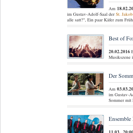
18.02.2
Am
im Gustav-Adolf-Saal der
St. Jakob
alle satt?", Ein paar Käfer zum Frü
Best of Fo
20.02.2016
E
Musikszene i
Der Somme
03.03.2
Am
im Gustav-Ad
Sommer mit 
Ensemble 
11.03., 20:0