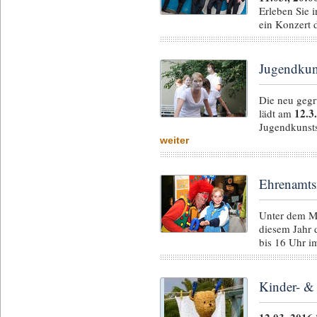
Erleben Sie i
ein Konzert 
Jugendkun
Die neu geg
12.3
lädt am
Jugendkunsts
weiter
Ehrenamts
Unter dem Mo
diesem Jahr 
bis 16 Uhr im
Kinder- &