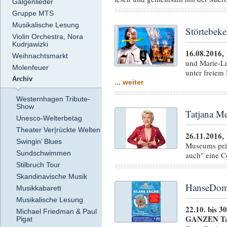
Galgenlieder
Gruppe MTS
Musikalische Lesung
Störtebeke
Violin Orchestra, Nora
Kudrjawizki
16.08.2016,
Weihnachtsmarkt
und Marie-Lu
Molenfeuer
unter freiem
Archiv
... weiter
Westernhagen Tribute-
Show
Tatjana Me
Unesco-Welterbetag
Theater Ver|rückte Welten
26.11.2016,
Swingin’ Blues
Museums präs
Sundschwimmen
auch" eine 
Stilbruch Tour
Skandinavische Musik
HanseDom-
Musikkabarett
Musikalische Lesung
22.10. bis 3
Michael Friedman & Paul
GANZEN T
Pigat