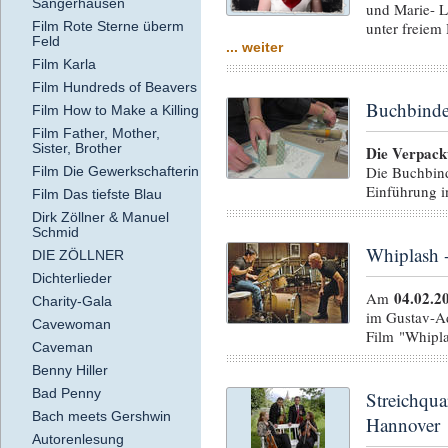
Sangerhausen
und Marie- L
Film Rote Sterne überm
unter freiem
Feld
... weiter
Film Karla
Film Hundreds of Beavers
Buchbindew
Film How to Make a Killing
Film Father, Mother,
Sister, Brother
Die Verpack
Die Buchbin
Film Die Gewerkschafterin
Einführung i
Film Das tiefste Blau
Dirk Zöllner & Manuel
Schmid
Whiplash 
DIE ZÖLLNER
Dichterlieder
04.02.2
Am
Charity-Gala
im Gustav-Ad
Cavewoman
Film "Whipla
Caveman
Benny Hiller
Bad Penny
Streichqu
Bach meets Gershwin
Hannover
Autorenlesung