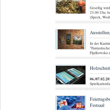
Gesellig wir
23.00 Uhr, b
(Speck, Wodk
Ausstellu
In der Kanti
"Fantastisch
Fijalkowska 
Holzschnit
06./07.02.2
Spielkartenf
Feiertag
Festsaal