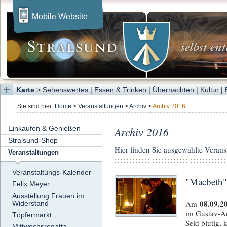
Mobile Website
Karte
>
Sehenswertes
|
Essen & Trinken
|
Übernachten
|
Kultur
|
Sie sind hier:
Home
>
Veranstaltungen
>
Archiv
>
Archiv 2016
Einkaufen & Genießen
Archiv 2016
Stralsund-Shop
Hier finden Sie ausgewählte Veranst
Veranstaltungen
Veranstaltungs-Kalender
"Macbeth"
Felix Meyer
Ausstellung Frauen im
08.09.2
Am
Widerstand
im Gustav-Ad
Töpfermarkt
Seid blutig, 
Mittwochsregatta