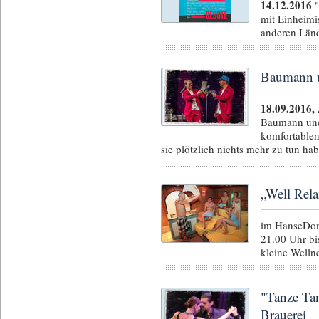
14.12.2016
"
mit Einheimi
anderen Län
Baumann u
18.09.2016,
Baumann und 
komfortablen
sie plötzlich nichts mehr zu tun h
„Well Rela
im HanseDom
21.00 Uhr bi
kleine Well
"Tanze Ta
Brauerei