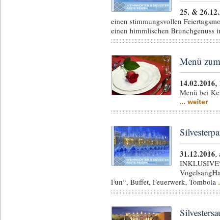
25. & 26.12
einen stimmungsvollen Feiertagsmo
einen himmlischen Brunchgenuss i
Menü zum 
14.02.2016,
Menü bei Ker
... weiter
Silvesterp
31.12.2016
,
INKLUSIVE“
VogelsangHal
Fun“, Buffet, Feuerwerk, Tombola
Silvester