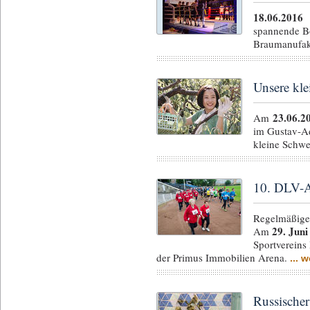
18.06.2016
spannende Bo
Braumanufak
Unsere kle
23.06.2
Am
im Gustav-Ad
kleine Schwe
10. DLV-A
Regelmäßiges
29. Juni
Am
Sportverein
der Primus Immobilien Arena.
... w
Russische