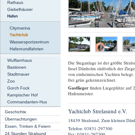
Rathaus
Giebelhäuser
Hafen
Citymarina
Yachtclub
Wassersportzentrum
Hafenrundfahrten
Wulflamhaus
Die Steganlage ist der größte Stral
Bastionen
Insel Dänholm südöstlich der Zieg
von einheimischen Yachten belegt. 
Stadtmauer
frei grün gekennzeichnet.
Zoo
Gastlieger
finden Liegeplätze auf 
Gorch Fock
Hafenmeister.
Kampischer Hof
Commandanten-Hus
Yachtclub Strelasund e.V.
Geschichte
Übernachtungen
18439 Stralsund, Zum kleinen Dä
Essen, Trinken & Feiern
Telefon: 03831-297300
Fax: 03831-297300
24 Stunden Stralsund