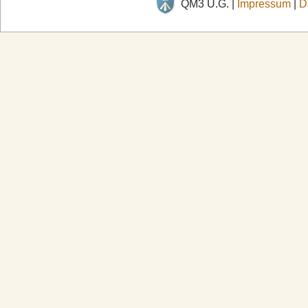
QM3 U.G. |
Impressum
|
D