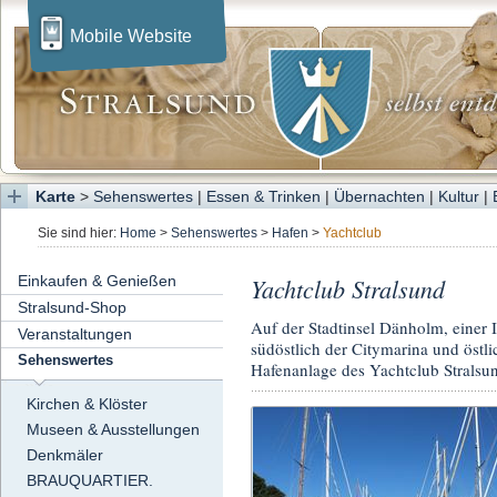
Mobile Website
Karte
>
Sehenswertes
|
Essen & Trinken
|
Übernachten
|
Kultur
|
Sie sind hier:
Home
>
Sehenswertes
>
Hafen
>
Yachtclub
Einkaufen & Genießen
Yachtclub Stralsund
Stralsund-Shop
Auf der Stadtinsel Dänholm, einer 
Veranstaltungen
südöstlich der Citymarina und östli
Sehenswertes
Hafenanlage des Yachtclub Stralsun
Kirchen & Klöster
Museen & Ausstellungen
Denkmäler
BRAUQUARTIER.