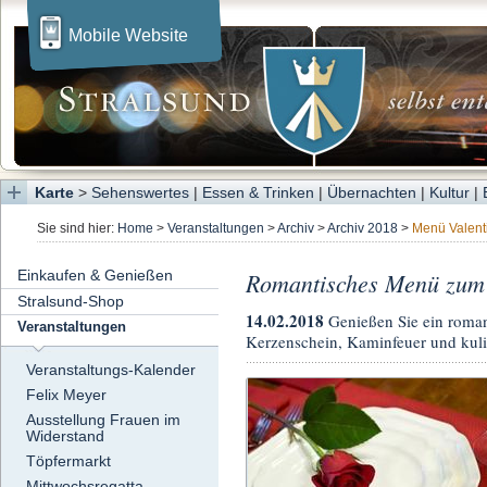
Mobile Website
Karte
>
Sehenswertes
|
Essen & Trinken
|
Übernachten
|
Kultur
|
Sie sind hier:
Home
>
Veranstaltungen
>
Archiv
>
Archiv 2018
>
Menü Valent
Einkaufen & Genießen
Romantisches Menü zum 
Stralsund-Shop
14.02.2018
Genießen Sie ein roman
Veranstaltungen
Kerzenschein, Kaminfeuer und kuli
Veranstaltungs-Kalender
Felix Meyer
Ausstellung Frauen im
Widerstand
Töpfermarkt
Mittwochsregatta