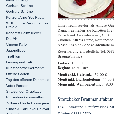
Gerhard Schöne
Gerhard Schöne
Konzert Alino Yes Papa
WHITE !!! – Performance-
Unser Team serviert als Amuse-Gueu
Projekt
Danach genießen Sie Karotten-Ing
Kabarett Heinz Klever
Dorsch mit Avocadocreme, Gurke un
DILIAN
Zitronen-Kürbis-Püree, Romanesco
Abschluss eine Schokoladentarte m
Vicente Patiz
Jugendliebe
Reservierung erforderlich: Tel. 03
Braugasthauses
Triathlon
Einlass:
Lesung und Talk
18:00 Uhr
Beginn:
18:30 Uhr
Kunsthandwerkermarkt
Menü exkl. Getränke:
Offene Gärten
39,00 €
Menü inkl. Bierbegleitung:
44,00 
Tag des offenen Denkmals
Menü inkl. Weinbegleitung:
49,00
Voice Passion
Stralsunder Orgeltage
Rügenbrückenmarathon
Störtebeker Braumanufaktur
Zöllners Blinde Passagiere
18439 Stralsund, Greifswalder Cha
Simon & Carfunkel Revival
Telefon: 03831-2550